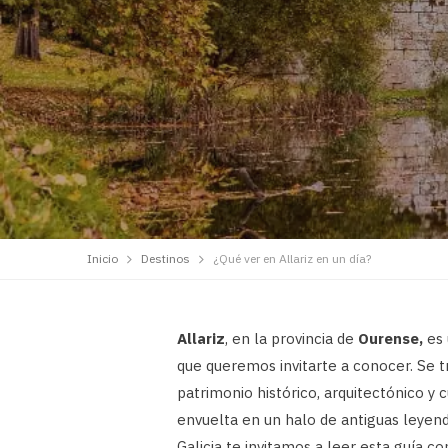
Inicio
Destinos
¿Qué ver en Allariz en un día?
Allariz
, en la provincia de
Ourense,
es
que queremos invitarte a conocer. Se 
patrimonio histórico, arquitectónico y 
envuelta en un halo de antiguas leyen
Galicia te invitamos a leer esta guía 