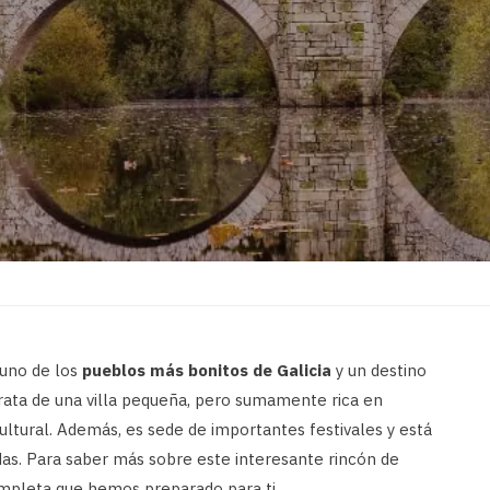
 uno de los
pueblos más bonitos de Galicia
y un destino
trata de una villa pequeña, pero sumamente rica en
cultural. Además, es sede de importantes festivales y está
das. Para saber más sobre este interesante rincón de
completa que hemos preparado para ti.