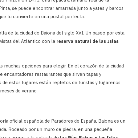
Pinta, se puede encontrar amarrada junto a yates y barcos
 que lo convierte en una postal perfecta.
lla de la ciudad de Baiona del siglo XVI. Un paseo por esta
vistas del Atlántico con la
reserva natural de las Islas
ás muchas opciones para elegir. En el corazón de la ciudad
de encantadores restaurantes que sirven tapas y
 de estos lugares están repletos de turistas y lugareños
 meses de verano.
oría oficial española de Paradores de España, Baiona es un
ada. Rodeado por un muro de piedra, en una pequeña
nte se asoma a la entrada de
las Rías Baixas y las Islas