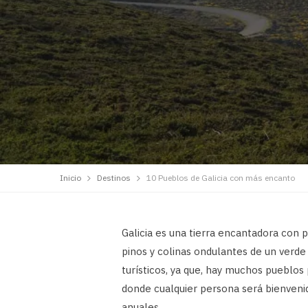
Inicio
Destinos
10 Pueblos de Galicia con más encanto
Galicia es una tierra encantadora con 
pinos y colinas ondulantes de un verde
turísticos, ya que, hay muchos pueblos
donde cualquier persona será bienvenida
anuales.