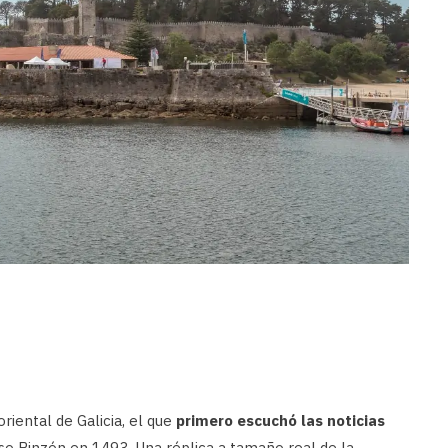
riental de Galicia, el que
primero escuchó las noticias
so Pinzón en 1493. Una réplica a tamaño real de la