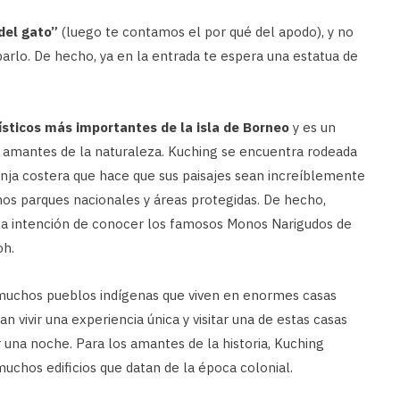
del gato”
(luego te contamos el por qué del apodo), y no
lo. De hecho, ya en la entrada te espera una estatua de
ísticos más importantes de la isla de Borneo
y es un
s amantes de la naturaleza. Kuching se encuentra rodeada
ranja costera que hace que sus paisajes sean increíblemente
hos parques nacionales y áreas protegidas. De hecho,
la intención de conocer los famosos Monos Narigudos de
oh.
 muchos pueblos indígenas que viven en enormes casas
 vivir una experiencia única y visitar una de estas casas
or una noche. Para los amantes de la historia, Kuching
chos edificios que datan de la época colonial.