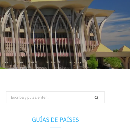
Search
for:
GUÍAS DE PAÍSES