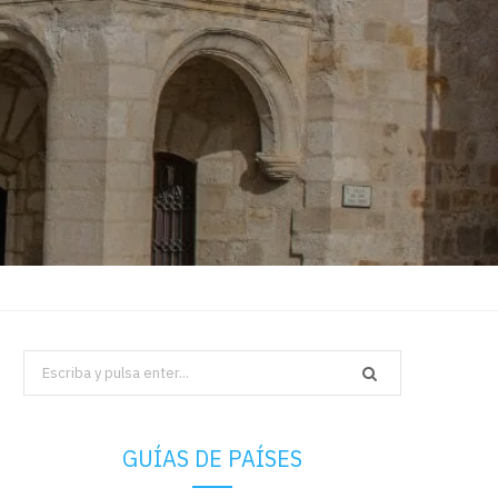
Search
for:
GUÍAS DE PAÍSES