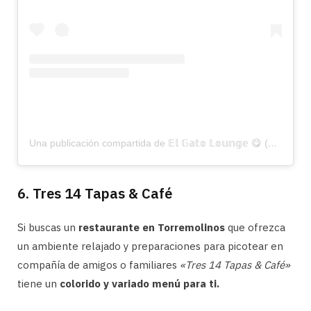
Una publicación compartida de 𝔼𝕝 𝔾𝕒𝕥𝕠 𝕃𝕠𝕦𝕟𝕘𝕖 😋 (@el_gato_lounge)
6. Tres 14 Tapas & Café
Si buscas un
restaurante en Torremolinos
que ofrezca
un ambiente relajado y preparaciones para picotear en
compañía de amigos o familiares
«Tres 14 Tapas & Café»
tiene un
colorido y variado menú para ti.