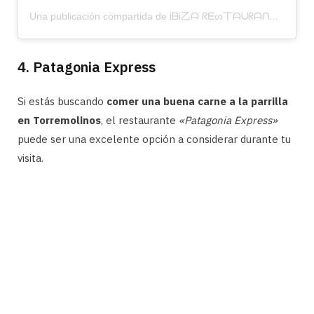
Una publicación compartida de ᎥᗷᎥ乙ᗩ ᖇᗴᔕ丅ᗩᑌᖇᗩᑎ丅 (@ibizastylerestaurant)
4. Patagonia Express
Si estás buscando
comer una buena carne a la parrilla
en Torremolinos
, el restaurante
«Patagonia Express»
puede ser una excelente opción a considerar durante tu
visita.