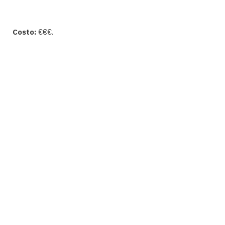
Costo:
€€€.