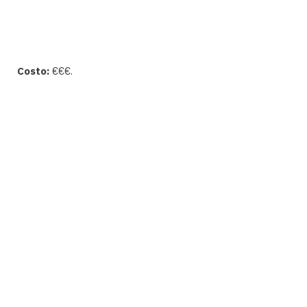
Costo:
€€€.