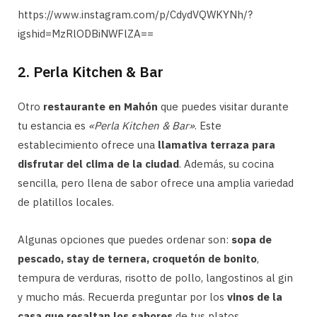
https://www.instagram.com/p/CdydVQWKYNh/?
igshid=MzRlODBiNWFlZA==
2. Perla Kitchen & Bar
Otro
restaurante en Mahón
que puedes visitar durante
tu estancia es
«Perla Kitchen & Bar»
. Este
establecimiento ofrece una
llamativa terraza para
disfrutar del clima de la ciudad
. Además, su cocina
sencilla, pero llena de sabor ofrece una amplia variedad
de platillos locales.
Algunas opciones que puedes ordenar son:
sopa de
pescado, stay de ternera, croquetón de bonito
,
tempura de verduras, risotto de pollo, langostinos al gin
y mucho más. Recuerda preguntar por los
vinos de la
casa que resaltan los sabores
de tus platos.