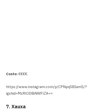
Costo:
€€€€.
https://www.instagram.com/p/CPNpqSBIamS/?
igshid=MzRlODBiNWFlZA==
7. Xauxa