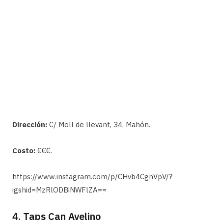
Dirección:
C/ Moll de llevant, 34, Mahón.
Costo:
€€€.
https://www.instagram.com/p/CHvb4CgnVpV/?
igshid=MzRlODBiNWFlZA==
4. Taps Can Avelino