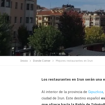
Inicio
Donde Comer
Mejores restaurantes en Irun
Los restaurantes en Irun serán una 
Al interior de la provincia de
Gipuzkoa
,
ciudad de Irun. Este destino español
es
que ofrece hacia la Bahía de Txingudi