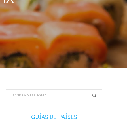
Search
for:
GUÍAS DE PAÍSES