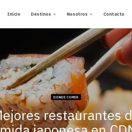
Inicio
Destinos
Nosotros
Contacto
DONDE COMER
ejores restaurantes 
mida japonesa en C