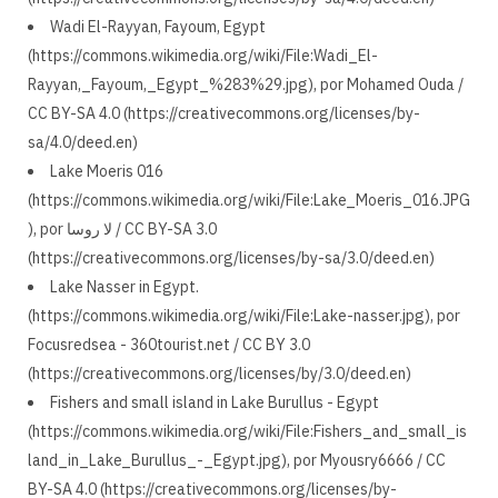
Wadi El-Rayyan, Fayoum, Egypt
(https://commons.wikimedia.org/wiki/File:Wadi_El-
Rayyan,_Fayoum,_Egypt_%283%29.jpg), por Mohamed Ouda /
CC BY-SA 4.0 (https://creativecommons.org/licenses/by-
sa/4.0/deed.en)
Lake Moeris 016
(https://commons.wikimedia.org/wiki/File:Lake_Moeris_016.JPG
), por لا روسا / CC BY-SA 3.0
(https://creativecommons.org/licenses/by-sa/3.0/deed.en)
Lake Nasser in Egypt.
(https://commons.wikimedia.org/wiki/File:Lake-nasser.jpg), por
Focusredsea - 360tourist.net / CC BY 3.0
(https://creativecommons.org/licenses/by/3.0/deed.en)
Fishers and small island in Lake Burullus - Egypt
(https://commons.wikimedia.org/wiki/File:Fishers_and_small_is
land_in_Lake_Burullus_-_Egypt.jpg), por Myousry6666 / CC
BY-SA 4.0 (https://creativecommons.org/licenses/by-