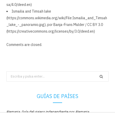
sa/4.0/deed.en)
Ismailia and Timsah lake
(https://commons.wikimedia.org/wiki/File:Ismailia_and_Timsah
_lake_-_panoramio.jpg), por Banja-Frans Mulder / CC BY 3.0
(https://creativecommons.org/licenses/by/3.0/deed.en)
Comments are closed.
Search
for:
GUÍAS DE PAÍSES
Alemania. Guía del viajero independiente por Alemania