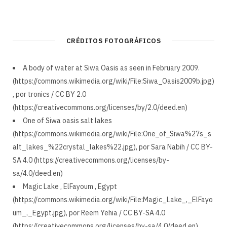
CRÉDITOS FOTOGRÁFICOS
A body of water at Siwa Oasis as seen in February 2009.
(https://commons.wikimedia.org/wiki/File:Siwa_Oasis2009b.jpg)
, por tronics / CC BY 2.0
(https://creativecommons.org/licenses/by/2.0/deed.en)
One of Siwa oasis salt lakes
(https://commons.wikimedia.org/wiki/File:One_of_Siwa%27s_s
alt_lakes_%22crystal_lakes%22.jpg), por Sara Nabih / CC BY-
SA 4.0 (https://creativecommons.org/licenses/by-
sa/4.0/deed.en)
Magic Lake , ElFayoum , Egypt
(https://commons.wikimedia.org/wiki/File:Magic_Lake_,_ElFayo
um_,_Egypt.jpg), por Reem Yehia / CC BY-SA 4.0
(https://creativecommons.org/licenses/by-sa/4.0/deed.en)