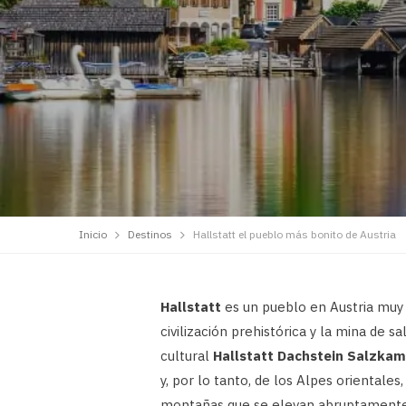
Inicio
Destinos
Hallstatt el pueblo más bonito de Austria
Hallstatt
es un pueblo en Austria muy p
civilización prehistórica y la mina de s
cultural
Hallstatt Dachstein Salzka
y, por lo tanto, de los Alpes oriental
montañas que se elevan abruptamente 