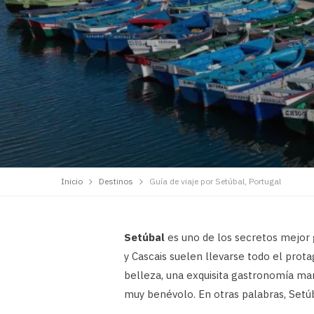
Inicio
Destinos
Guía de viaje por Setúbal, Portugal
Setúbal
es uno de los secretos mejor 
y Cascais suelen llevarse todo el prot
belleza, una exquisita gastronomía mar
muy benévolo. En otras palabras, Setúba