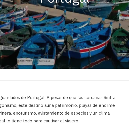
guardados de Portugal. A pesar de que las cercanas Sintra
agonismo, este destino aúna patrimonio, playas de enorme
inera, enoturismo, avistamiento de especies y un clima
l lo tiene todo para cautivar al viajero.