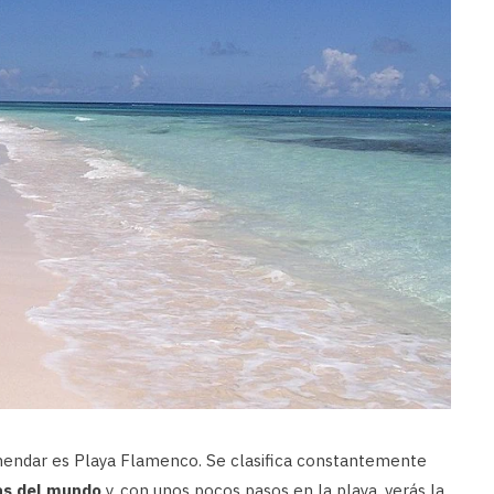
mendar es Playa Flamenco. Se clasifica constantemente
as del mundo
y, con unos pocos pasos en la playa, verás la