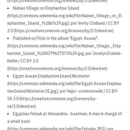
(https://creativecommons.org/licenses/by/3.0/deed.en)
Nubian Village on Elephantine Island
(https://commons.wikimedia.org/wiki/File:Nubian_Village_on_El
ephantine_Island_%286%29.jpg), por Verity Cridland / CC BY
2.0 (https://creativecommons.org/licenses/by/2.0/deed.en)
Published on Flickr in the album "Egypt: Aswan".
(https://commons.wikimedia.org/wiki/File:Nubian_Village,_Elep
hantine_Island_%284379627573%29.jpg, por Jocelyn Erskine-
Kellie / CC BY 2.0
(https://creativecommons.org/licenses/by/2.0/deed.en)
Egypt.Aswan.ElephantineIsland.Nilometer
(https://commons.wikimedia.org/wiki/File:Egypt.Aswan.Elephan
tineIsland.Nilometer.01.jpg), por Hajor~commonswiki / CC BY-
SA 3.0 (https://creativecommons.org/licenses/by-
sa/3.0/deed.en)
Egyptian Felouk at Alexandria - boatman, A man in charge of
a small boat.
(https://commons.wikimedia.org/wiki/File:Felouka.JPG), por