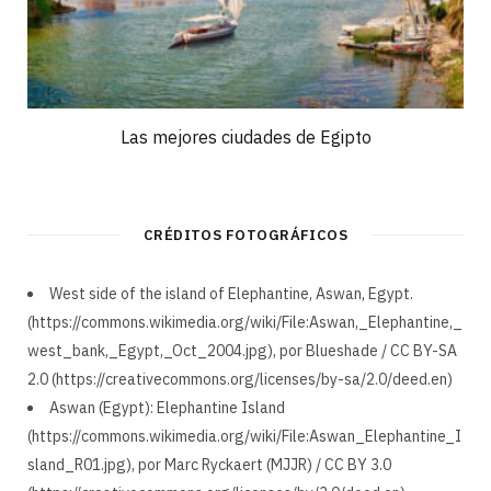
Las mejores ciudades de Egipto
CRÉDITOS FOTOGRÁFICOS
West side of the island of Elephantine, Aswan, Egypt.
(https://commons.wikimedia.org/wiki/File:Aswan,_Elephantine,_
west_bank,_Egypt,_Oct_2004.jpg), por Blueshade / CC BY-SA
2.0 (https://creativecommons.org/licenses/by-sa/2.0/deed.en)
Aswan (Egypt): Elephantine Island
(https://commons.wikimedia.org/wiki/File:Aswan_Elephantine_I
sland_R01.jpg), por Marc Ryckaert (MJJR) / CC BY 3.0