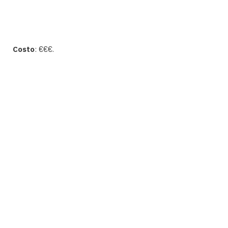
Costo
: €€€.