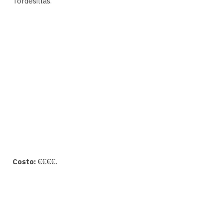
Tordesillas.
Costo:
€€€€.