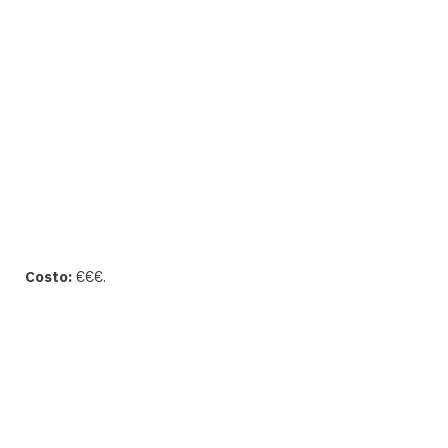
Costo:
€€€.