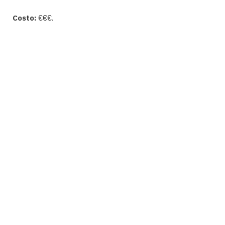
Costo:
€€€.