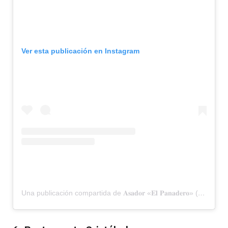
Ver esta publicación en Instagram
Una publicación compartida de 𝐀𝐬𝐚𝐝𝐨𝐫 «𝐄𝐥 𝐏𝐚𝐧𝐚𝐝𝐞𝐫𝐨» (@asadorelpanadero)