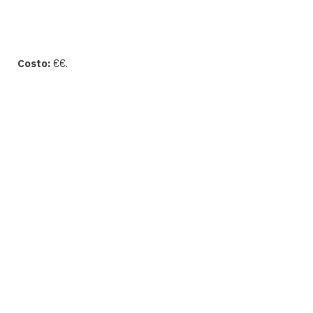
Costo:
€€.