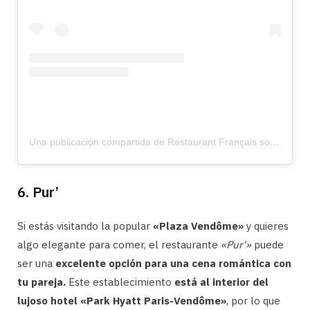
Una publicación compartida de Restaurant Français sous la Tour Eiffel (@francette_restaurant)
6. Pur’
Si estás visitando la popular
«Plaza Vendôme»
y quieres
algo elegante para comer, el restaurante
«Pur'»
puede
ser una
excelente opción para una cena romántica con
tu pareja.
Este establecimiento
está al interior del
lujoso hotel «Park Hyatt Paris-Vendôme»
, por lo que