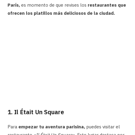
París,
es momento de que revises los
restaurantes que
ofrecen los platillos más deliciosos de la ciudad.
1. Il Était Un Square
Para
empezar tu aventura parisina,
puedes visitar el
restaurante
«Il Était Un Square».
Este lugar destaca por