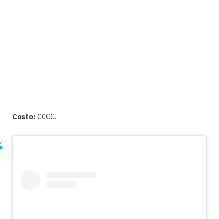
Costo:
€€€€.