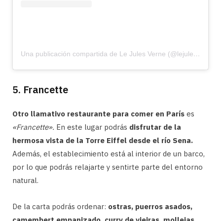
Una publicación compartida de Le Jules Verne (@lejulesverneparis)
5. Francette
Otro llamativo restaurante para comer en París
es
«Francette».
En este lugar podrás
disfrutar de la
hermosa vista de la Torre Eiffel desde el río Sena.
Además, el establecimiento está al interior de un barco,
por lo que podrás relajarte y sentirte parte del entorno
natural.
De la carta podrás ordenar:
ostras, puerros asados,
camembert empanizado, curry de vieiras, mollejas,