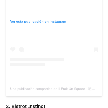
Ver esta publicación en Instagram
Una publicación compartida de Il Etait Un Square…🇫🇷🍔😎 (@il_etait_un_square)
2. Bistrot Instinct