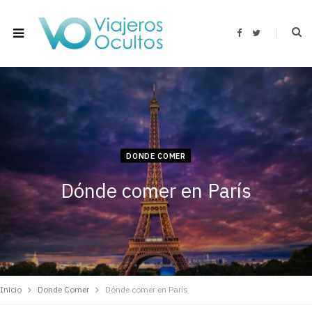
F
T
a
w
c
i
e
t
b
t
o
e
o
r
k
DONDE COMER
Dónde comer en París
Inicio
Donde Comer
Dónde comer en París