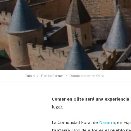
Inicio
Donde Comer
Dónde comer en Olite
Comer en Olite será una experiencia 
lugar.
La Comunidad Foral de
Navarra
, en Es
fantasía.
Uno de ellos es el
pueblo me