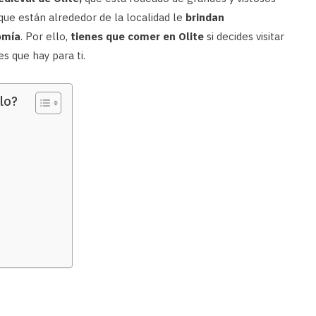
s que están alrededor de la localidad le
brindan
omía
. Por ello,
tienes que comer en Olite
si decides visitar
s que hay para ti.
lo?