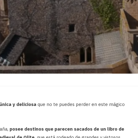
única y deliciosa
que no te puedes perder en este mágico
paña,
posee destinos que parecen sacados de un libro de
dieval de Olite,
que está rodeado de grandes y vistosos