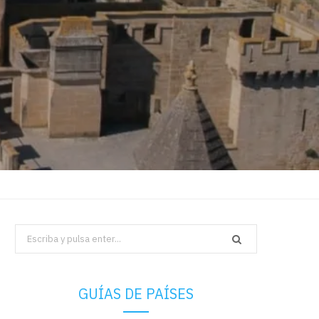
Search
for:
GUÍAS DE PAÍSES