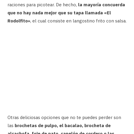
raciones para picotear. De hecho,
la mayoría concuerda
que no hay nada mejor que su tapa llamada «El
Rodolfito»
, el cual consiste en langostino frito con salsa.
Otras deliciosas opciones que no te puedes perder son
las
brochetas de pulpo, el bacalao, brocheta de
alcachofa, foie de pato, canelón de cordero o las