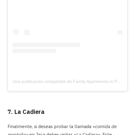
Una publicación compartida de Family Apartments in Pyrenees (@apartahotelspajacetania)
7. La Cadiera
Finalmente, si deseas probar la llamada
«comida de
montaña»
en Jaca debes visitar
«La Cadiera».
Este