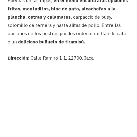
Además de las tapas,
en el menú encontrarás opciones
fritas, montaditos, bloc de pato, alcachofas a la
plancha, ostras y calamares,
carpaccio de buey,
solomillo de ternera y hasta alitas de pollo. Entre las
opciones de los postres puedes ordenar un flan de café
o un
delicioso buñuelo de tiramisú.
Dirección:
Calle Ramiro I, 1, 22700, Jaca.