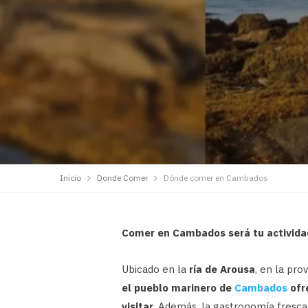
Inicio
Donde Comer
Dónde comer en Cambados
Comer en Cambados será tu activida
Ubicado en la
ría de Arousa
, en la pr
el pueblo marinero de
Cambados
ofre
visitar
. Además, la gastronomía fresca 