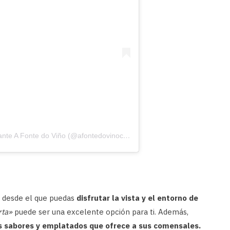
Una publicación compartida de Restaurante A Fonte do Viño (@afontedovinocambados)
o desde el que puedas
disfrutar la vista y el entorno de
rta»
puede ser una excelente opción para ti. Además,
os sabores y emplatados que ofrece a sus comensales.