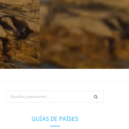
Search
for:
GUÍAS DE PAÍSES