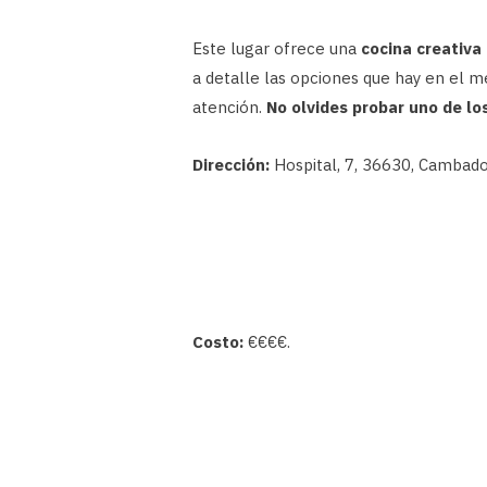
Este lugar ofrece una
cocina creativa 
a detalle las opciones que hay en el m
atención.
No olvides probar uno de los
Dirección:
Hospital, 7, 36630, Cambado
Costo:
€€€€.