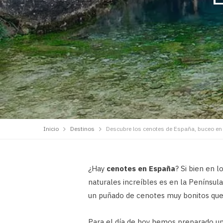
Inicio
Destinos
Descubre los cenotes de España, buceo en
¿Hay
cenotes en España
? Si bien en 
naturales increíbles es en la Penínsul
un puñado de cenotes muy bonitos que 
Para el día de hoy hemos preparado u