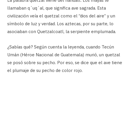
La palabra quetzal viene del nahualt. Los mayas le
llamaban q´uq´al, que significa ave sagrada. Esta
civilización veía el quetzal como el “dios del aire” y un
símbolo de luz y verdad. Los aztecas, por su parte, lo
asociaban con Quetzalcoatl, la serpiente emplumada.
¿Sabías qué? Según cuenta la leyenda, cuando Tecún
Umán (Héroe Nacional de Guatemala) murió, un quetzal
se posó sobre su pecho. Por eso, se dice que el ave tiene
el plumaje de su pecho de color rojo.