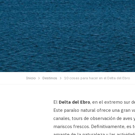
Inicio
Destinos
10 cosas para hacer en el Delta del Ebro
El
Delta del Ebro
, en el extremo sur 
Este paraíso natural ofrece una gran v
canales, tours de observación de aves y 
mariscos frescos. Definitivamente, es t
amante de la naturaleza y las actividade