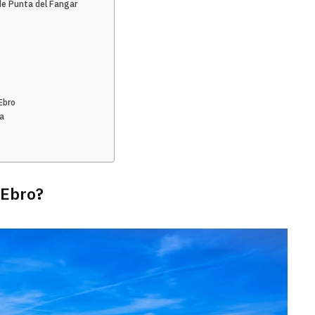
de Punta del Fangar
Ebro
ta
 Ebro?