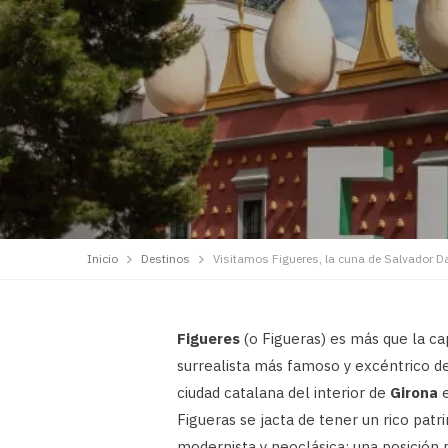
Inicio
Destinos
Visitamos Figueres, la cuna de Salvador Da
Figueres
(o Figueras) es más que la cap
surrealista más famoso y excéntrico de
ciudad catalana del interior de
Girona
e
Figueras se jacta de tener un rico pa
modernista y neoclásica; una posición p