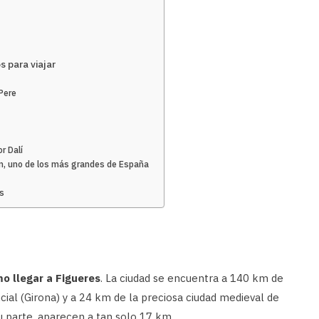
s para viajar
 Pere
r Dalí
ran, uno de los más grandes de España
es
o llegar a Figueres
. La ciudad se encuentra a 140 km de
cial (Girona) y a 24 km de la preciosa ciudad medieval de
u parte, aparecen a tan solo 17 km.