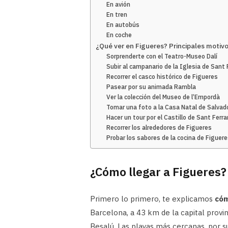
En avión
En tren
En autobús
En coche
¿Qué ver en Figueres? Principales motivo
Sorprenderte con el Teatro-Museo Dalí
Subir al campanario de la Iglesia de Sant
Recorrer el casco histórico de Figueres
Pasear por su animada Rambla
Ver la colección del Museo de l’Empordà
Tomar una foto a la Casa Natal de Salvado
Hacer un tour por el Castillo de Sant Fer
Recorrer los alrededores de Figueres
Probar los sabores de la cocina de Figuer
¿Cómo llegar a Figueres?
Primero lo primero, te explicamos
cóm
Barcelona, a 43 km de la capital provin
Besalú. Las playas más cercanas, por s