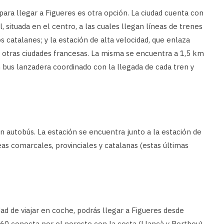
para llegar a Figueres es otra opción. La ciudad cuenta con
, situada en el centro, a las cuales llegan líneas de trenes
s catalanes; y la estación de alta velocidad, que enlaza
y otras ciudades francesas. La misma se encuentra a 1,5 km
n bus lanzadera coordinado con la llegada de cada tren y
n autobús. La estación se encuentra junto a la estación de
eas comarcales, provinciales y catalanas (estas últimas
ad de viajar en coche, podrás llegar a Figueres desde
60 conecta por el noreste con la costa (Llançà y Portbou),