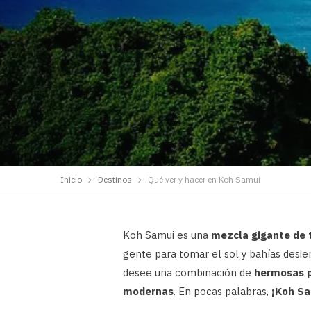
Inicio
Destinos
Qué ver y hacer en Koh Samui
Koh Samui es una
mezcla gigante de t
gente para tomar el sol y bahías desier
desee una combinación de
hermosas p
modernas
. En pocas palabras,
¡Koh Sa