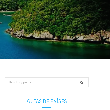
Search
for:
GUÍAS DE PAÍSES