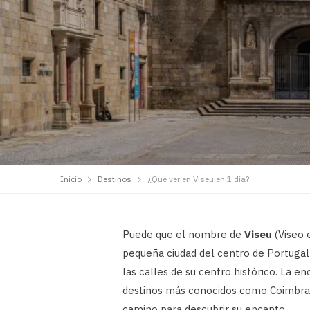
Inicio
Destinos
¿Qué ver en Viseu en 1 día?
Puede que el nombre de
Viseu
(Viseo e
pequeña ciudad del centro de Portugal 
las calles de su centro histórico. La e
destinos más conocidos como Coimbra, 
camino para descubrir su encanto.