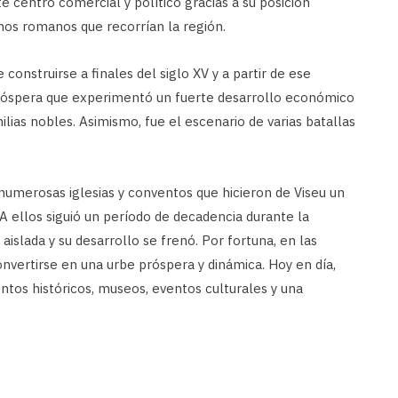
 centro comercial y político gracias a su posición
nos romanos que recorrían la región.
onstruirse a finales del siglo XV y a partir de ese
róspera que experimentó un fuerte desarrollo económico
amilias nobles. Asimismo, fue el escenario de varias batallas
 numerosas iglesias y conventos que hicieron de Viseu un
 A ellos siguió un período de decadencia durante la
aislada y su desarrollo se frenó. Por fortuna, en las
nvertirse en una urbe próspera y dinámica. Hoy en día,
tos históricos, museos, eventos culturales y una