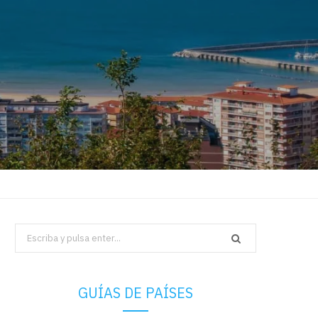
Search
for:
GUÍAS DE PAÍSES