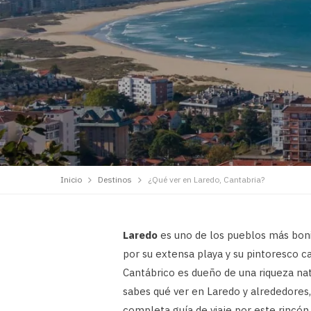
Inicio
Destinos
¿Qué ver en Laredo, Cantabria?
Laredo
es uno de los pueblos más bon
por su extensa playa y su pintoresco ca
Cantábrico es dueño de una riqueza natu
sabes qué ver en Laredo y alrededores,
completa guía de viaje por este rincón 