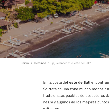
Inicio
Destinos
¿Qué hacer en el este de Bali?
En la costa del
este de Bali
encontramo
Se trata de una zona mucho menos turíst
tradicionales pueblos de pescadores de
negra y algunos de los mejores puntos
visitantes.