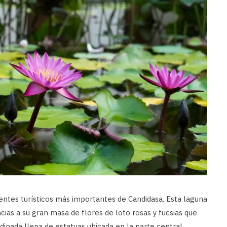
entes turísticos más importantes de Candidasa. Esta laguna
acias a su gran masa de flores de loto rosas y fucsias que
rdinada llena de estatuas ubicada en la parte central.