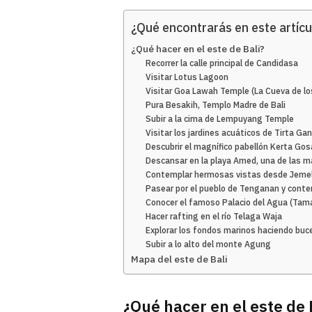
¿Qué encontrarás en este artícu
¿Qué hacer en el este de Bali?
Recorrer la calle principal de Candidasa
Visitar Lotus Lagoon
Visitar Goa Lawah Temple (La Cueva de lo
Pura Besakih, Templo Madre de Bali
Subir a la cima de Lempuyang Temple
Visitar los jardines acuáticos de Tirta G
Descubrir el magnífico pabellón Kerta Gos
Descansar en la playa Amed, una de las má
Contemplar hermosas vistas desde Jeme
Pasear por el pueblo de Tenganan y conte
Conocer el famoso Palacio del Agua (Tam
Hacer rafting en el río Telaga Waja
Explorar los fondos marinos haciendo buc
Subir a lo alto del monte Agung
Mapa del este de Bali
¿Qué hacer en el este de 