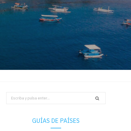
Search
for:
GUÍAS DE PAÍSES