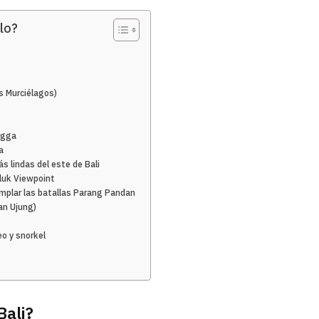
lo?
s Murciélagos)
angga
a
s lindas del este de Bali
luk Viewpoint
mplar las batallas Parang Pandan
an Ujung)
eo y snorkel
Bali?