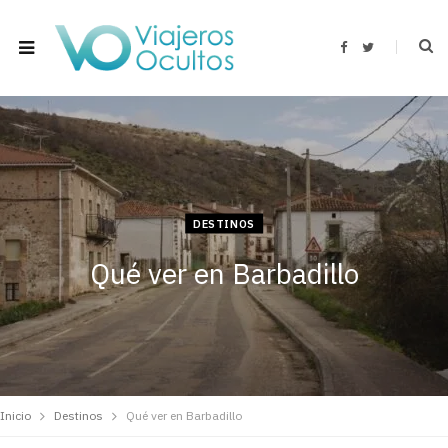
F
T
a
w
c
i
e
t
b
t
o
e
o
r
k
DESTINOS
Qué ver en Barbadillo
Inicio
Destinos
Qué ver en Barbadillo