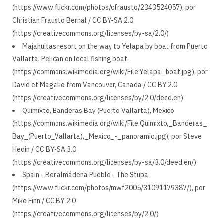
(https://www.flickr.com/photos/cfrausto/2343524057), por
Christian Frausto Bernal / CC BY-SA 2.0
(https://creativecommons.org/licenses/by-sa/2.0/)
Majahuitas resort on the way to Yelapa by boat from Puerto
Vallarta, Pelican on local fishing boat.
(https://commons.wikimedia.org/wiki/File:Yelapa_boat.jpg), por
David et Magalie from Vancouver, Canada / CC BY 2.0
(https://creativecommons.org/licenses/by/2.0/deed.en)
Quimixto, Banderas Bay (Puerto Vallarta), Mexico
(https://commons.wikimedia.org/wiki/File:Quimixto,_Banderas_
Bay_(Puerto_Vallarta),_Mexico_-_panoramio.jpg), por Steve
Hedin / CC BY-SA 3.0
(https://creativecommons.org/licenses/by-sa/3.0/deed.en/)
Spain - Benalmádena Pueblo - The Stupa
(https://www.flickr.com/photos/mwf2005/31091179387/), por
Mike Finn / CC BY 2.0
(https://creativecommons.org/licenses/by/2.0/)