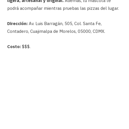
ligera, artesanal y original.
Además, tu mascota te
podrá acompañar mientras pruebas las pizzas del lugar.
Dirección:
Av. Luis Barragán, 505, Col. Santa Fe,
Contadero, Cuajimalpa de Morelos, 05000, CDMX.
Costo:
$$$.