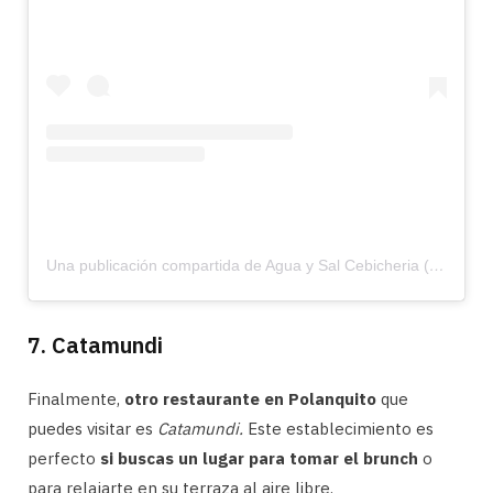
Una publicación compartida de Agua y Sal Cebicheria (@aguaysaldf)
7. Catamundi
Finalmente,
otro restaurante en Polanquito
que
puedes visitar es
Catamundi.
Este establecimiento es
perfecto
si buscas un lugar para tomar el brunch
o
para relajarte en su terraza al aire libre.