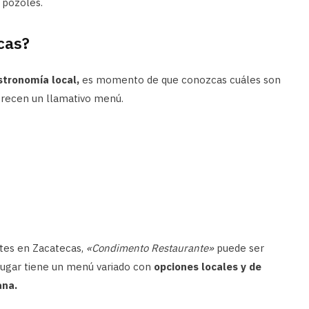
 pozoles.
cas?
stronomía local,
es momento de que conozcas cuáles son
recen un llamativo menú.
ntes en Zacatecas,
«Condimento Restaurante»
puede ser
lugar tiene un menú variado con
opciones locales y de
ana.