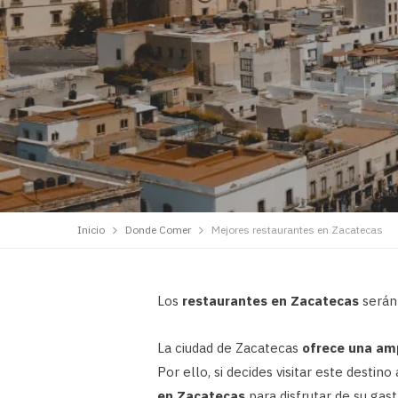
Inicio
Donde Comer
Mejores restaurantes en Zacatecas
Los
restaurantes en Zacatecas
serán 
La ciudad de Zacatecas
ofrece una amp
Por ello, si decides visitar este destin
en Zacatecas
para disfrutar de su gas