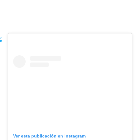
Ver esta publicación en Instagram