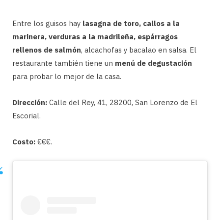
Entre los guisos hay
lasagna de toro, callos a la
marinera, verduras a la madrileña, espárragos
rellenos de salmón
, alcachofas y bacalao en salsa. El
restaurante también tiene un
menú de degustación
para probar lo mejor de la casa.
Dirección:
Calle del Rey, 41, 28200, San Lorenzo de El
Escorial.
Costo:
€€€.