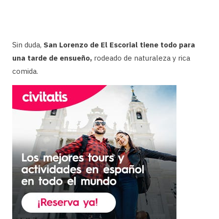
Sin duda,
San Lorenzo de El Escorial tiene todo para
una tarde de ensueño,
rodeado de naturaleza y rica
comida.