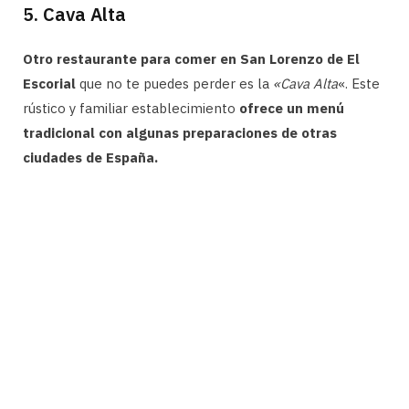
5. Cava Alta
Otro restaurante para comer en San Lorenzo de El
Escorial
que no te puedes perder es la
«Cava Alta
«. Este
rústico y familiar establecimiento
ofrece un menú
tradicional con algunas preparaciones de otras
ciudades de España.