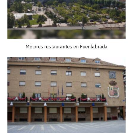
Mejores restaurantes en Fuenlabrada