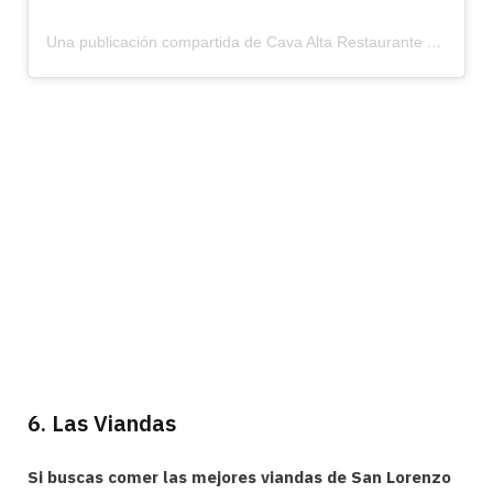
Una publicación compartida de Cava Alta Restaurante (@cava_alta_restaurante)
6. Las Viandas
Si buscas comer las mejores viandas de San Lorenzo