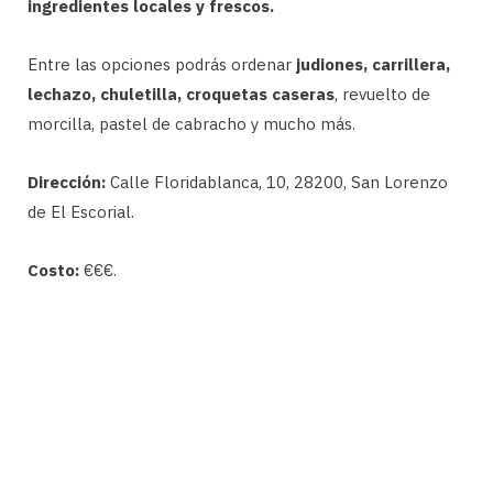
ingredientes locales y frescos.
Entre las opciones podrás ordenar
judiones, carrillera,
lechazo, chuletilla, croquetas caseras
, revuelto de
morcilla, pastel de cabracho y mucho más.
Dirección:
Calle Floridablanca, 10, 28200, San Lorenzo
de El Escorial.
Costo:
€€€.