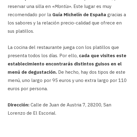
reservar una silla en
«Montia».
Este lugar es muy
recomendado por la
Guía Michelín de España
gracias a
los sabores y la relación precio-calidad que ofrece en
sus platillos.
La cocina del restaurante juega con los platillos que
presenta todos los días. Por ello,
cada que visites este
establecimiento encontrarás distintos guisos en el
menú de degustación.
De hecho, hay dos tipos de este
menú, uno largo por 95 euros y uno extra largo por 110
euros por persona.
Dirección:
Calle de Juan de Austria 7, 28200, San
Lorenzo de El Escorial.