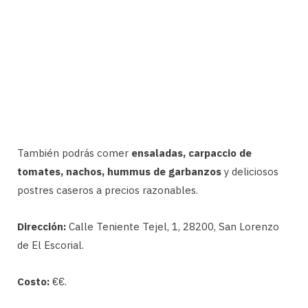
También podrás comer
ensaladas, carpaccio de
tomates, nachos, hummus de garbanzos
y deliciosos
postres caseros a precios razonables.
Dirección:
Calle Teniente Tejel, 1, 28200, San Lorenzo
de El Escorial.
Costo:
€€.