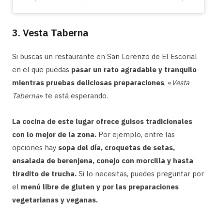
3. Vesta Taberna
Si buscas un restaurante en San Lorenzo de El Escorial
en el que puedas
pasar un rato agradable y tranquilo
mientras pruebas deliciosas preparaciones
, «
Vesta
Taberna
» te está esperando.
La cocina de este lugar ofrece guisos tradicionales
con lo mejor de la zona.
Por ejemplo, entre las
opciones hay
sopa del día, croquetas de setas,
ensalada de berenjena, conejo con morcilla y hasta
tiradito de trucha.
Si lo necesitas, puedes preguntar por
el
menú libre de gluten y por las preparaciones
vegetarianas y veganas.