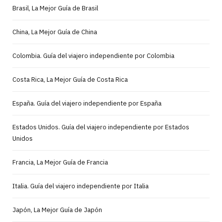
Brasil, La Mejor Guía de Brasil
China, La Mejor Guía de China
Colombia. Guía del viajero independiente por Colombia
Costa Rica, La Mejor Guía de Costa Rica
España. Guía del viajero independiente por España
Estados Unidos. Guía del viajero independiente por Estados
Unidos
Francia, La Mejor Guía de Francia
Italia. Guía del viajero independiente por Italia
Japón, La Mejor Guía de Japón