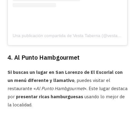
Una publicación compartida de Vesta Taberna (@vesta_taberna)
4. Al Punto Hambgourmet
Si buscas un lugar en San Lorenzo de El Escorial con
un menú diferente y llamativo
, puedes visitar el
restaurante «
Al Punto Hambgourmet
«. Este lugar destaca
por
presentar ricas hamburguesas
usando lo mejor de
la localidad.