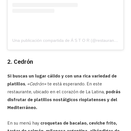
Una publicación compartida de Á S T O R (@restauranteastor)
2. Cedrón
Si buscas un lugar cálido y con una rica variedad de
platillos
,
«Cedrón»
te está esperando. En este
restaurante, ubicado en el corazón de La Latina,
podrás
disfrutar de platillos nostálgicos rioplatenses y del
Mediterráneo.
En su menú hay
croquetas de bacalao, ceviche frito,
tartar de salmón, milanesa argentina, albóndigas de