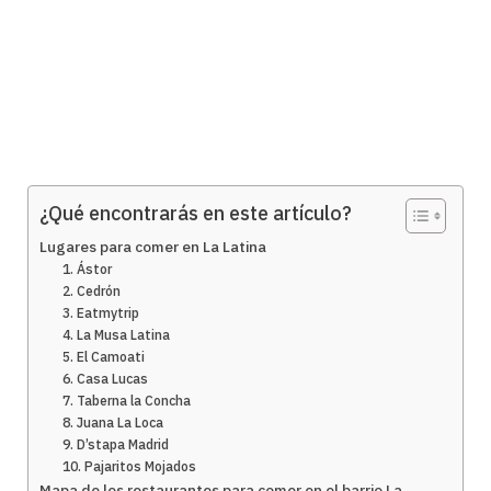
¿Qué encontrarás en este artículo?
Lugares para comer en La Latina
1. Ástor
2. Cedrón
3. Eatmytrip
4. La Musa Latina
5. El Camoati
6. Casa Lucas
7. Taberna la Concha
8. Juana La Loca
9. D’stapa Madrid
10. Pajaritos Mojados
Mapa de los restaurantes para comer en el barrio La