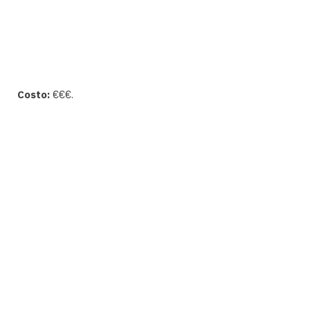
Costo:
€€€.