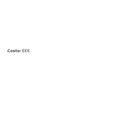
Costo:
€€€.