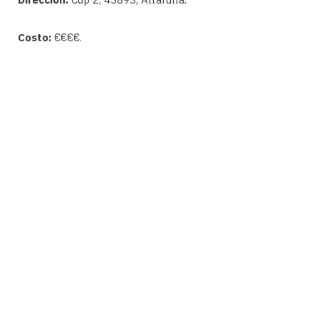
Costo:
€€€€.