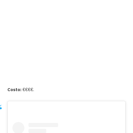
Costo:
€€€€.