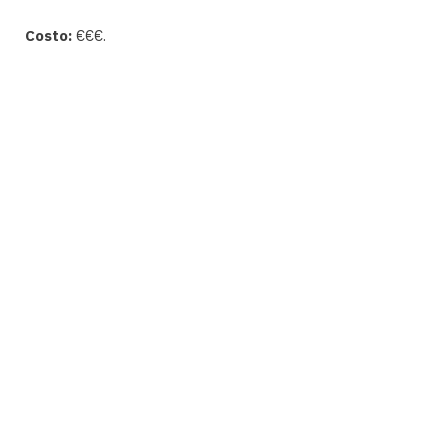
Costo:
€€€.