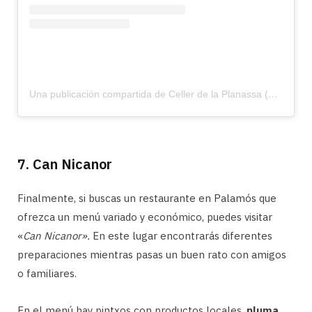
Una publicación compartida de Celler de la Planassa (@cellerdelaplanassa)
7. Can Nicanor
Finalmente, si buscas un restaurante en Palamós que
ofrezca un menú variado y económico, puedes visitar
«
Can Nicanor».
En este lugar encontrarás diferentes
preparaciones mientras pasas un buen rato con amigos
o familiares.
En el menú hay pintxos con productos locales,
pluma