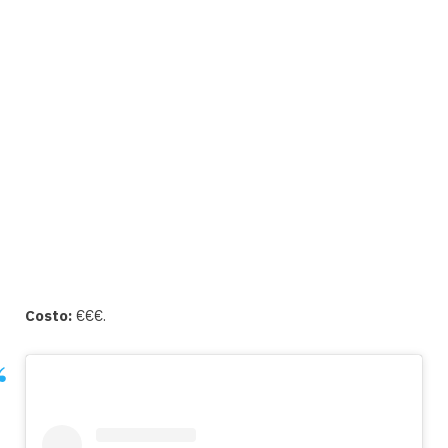
Costo:
€€€.