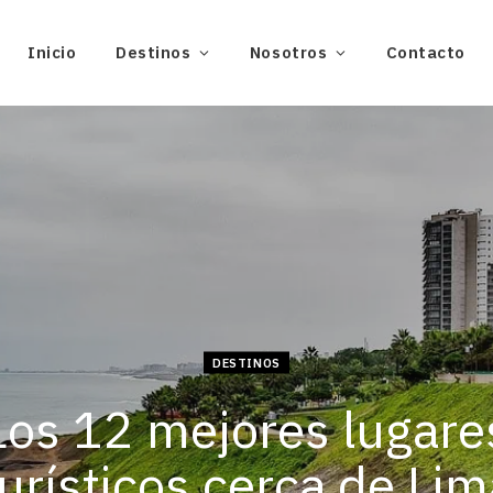
Inicio
Destinos
Nosotros
Contacto
DESTINOS
Los 12 mejores lugare
turísticos cerca de Lim