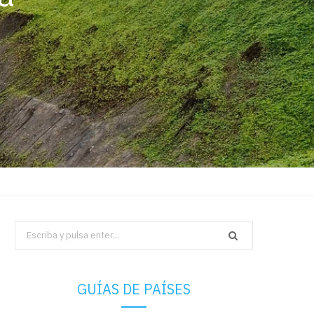
Search
for:
GUÍAS DE PAÍSES