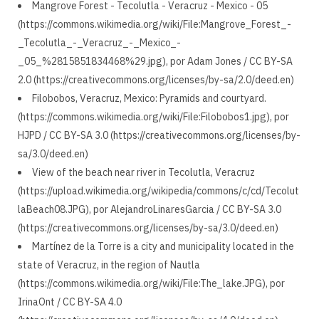
Mangrove Forest - Tecolutla - Veracruz - Mexico - 05
(https://commons.wikimedia.org/wiki/File:Mangrove_Forest_-
_Tecolutla_-_Veracruz_-_Mexico_-
_05_%2815851834468%29.jpg), por Adam Jones / CC BY-SA
2.0 (https://creativecommons.org/licenses/by-sa/2.0/deed.en)
Filobobos, Veracruz, Mexico: Pyramids and courtyard.
(https://commons.wikimedia.org/wiki/File:Filobobos1.jpg), por
HJPD / CC BY-SA 3.0 (https://creativecommons.org/licenses/by-
sa/3.0/deed.en)
View of the beach near river in Tecolutla, Veracruz
(https://upload.wikimedia.org/wikipedia/commons/c/cd/Tecolut
laBeach08.JPG), por AlejandroLinaresGarcia / CC BY-SA 3.0
(https://creativecommons.org/licenses/by-sa/3.0/deed.en)
Martínez de la Torre is a city and municipality located in the
state of Veracruz, in the region of Nautla
(https://commons.wikimedia.org/wiki/File:The_lake.JPG), por
IrinaOnt / CC BY-SA 4.0