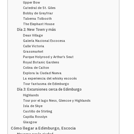
Upper Bow
Catedral de St. Giles
Bobby de Greyfriar
Taberna Tolbooth
The Elephant House
Día 2: New Town y más
Dean Village
Galería Nacional Escocesa
Calle Victoria
Grassmarket
Parque Holyrood y Arthur’s Seat
Royal Botanic Gardens
Colina de Calton
Explora la Ciudad Nueva
La experiencia del whisky escocés
Tour fantasma de Edimburgo
Día 3: Excursiones cerca de Edimburgo
Highlands
Tour por el lago Ness, Glencoe y Highlands
Isla de Skye
Castillo de Stirling
Capilla Rosslyn
Glasgow
Cómo llegar a Edimburgo, Escocia