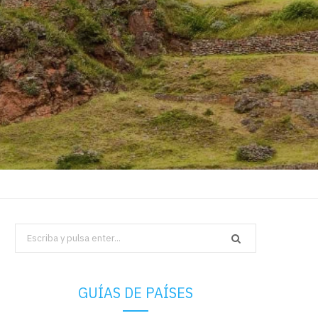
Search
for:
GUÍAS DE PAÍSES