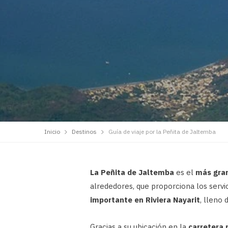
Inicio
Destinos
Guía de viaje por la Peñita de Jaltemba
La Peñita de Jaltemba
es el
más gran
alrededores, que proporciona los servi
importante en Riviera Nayarit
, lleno 
Gracias a su ubicación en la
carretera 