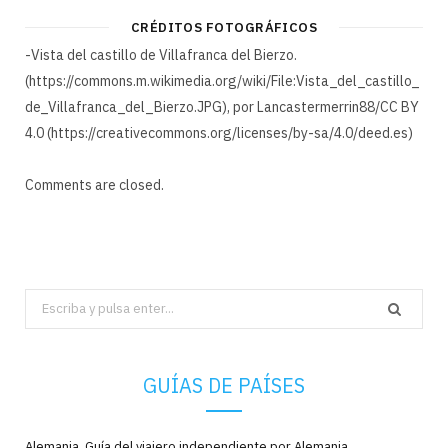
CRÉDITOS FOTOGRÁFICOS
-Vista del castillo de Villafranca del Bierzo.
(https://commons.m.wikimedia.org/wiki/File:Vista_del_castillo_
de_Villafranca_del_Bierzo.JPG), por Lancastermerrin88/CC BY
4.0 (https://creativecommons.org/licenses/by-sa/4.0/deed.es)
Comments are closed.
Search
for:
GUÍAS DE PAÍSES
Alemania. Guía del viajero independiente por Alemania