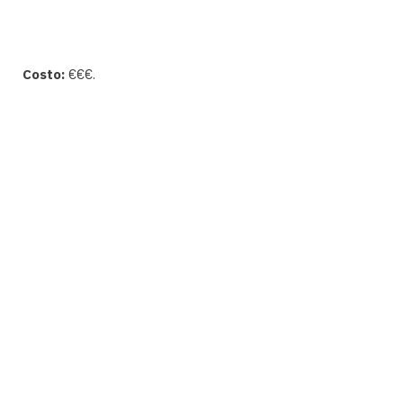
Costo:
€€€.