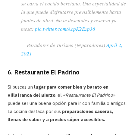
su carta el cocido berciano. Una especialidad de
la que puede disfrutarse previsiblemente hasta
finales de abril. No te descuides y reserva ya
mesa:
pic.twitter.com/AcpK2Ezp36
— Paradores de Turismo (@paradores)
April 2,
2021
6. Restaurante El Padrino
Si buscas un
lugar para comer bien y barato en
Villafranca del Bierzo
, el
«Restaurante El Padrino»
puede ser una buena opción para ir con familia o amigos.
La cocina destaca por sus
preparaciones caseras,
llenas de sabor y a precios súper accesibles.