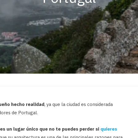
ueño hecho realidad
, ya que la ciudad es considerada
ores de Portugal.
 es un lugar único que no te puedes perder si
quieres
ue su arquitectura es una de las principales razones para