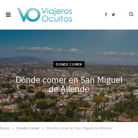
F
T
a
w
c
i
e
t
b
t
o
e
o
r
k
DONDE COMER
Dónde comer en San Miguel
de Allende
Inicio
Donde Comer
Dónde comer en San Miguel de Allende