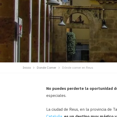
Inicio
Donde Comer
Dónde comer en Reus
No puedes perderte la oportunidad 
especiales.
La ciudad de Reus, en la provincia de 
Cataluña
,
es un destino muy mágico y 