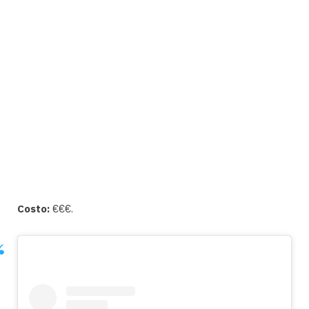
Costo:
€€€.