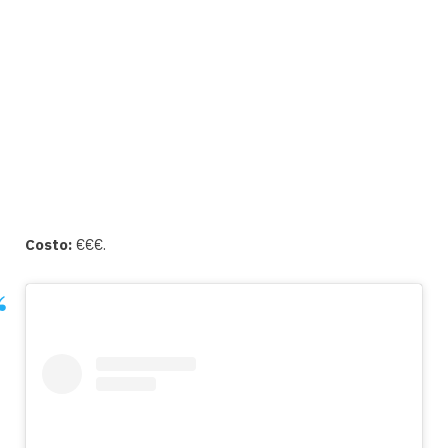
Costo:
€€€.