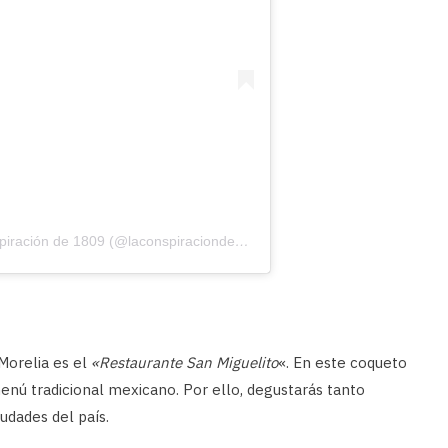
Una publicación compartida de La Conspiración de 1809 (@laconspiracionde1809)
Morelia es el
«Restaurante San Miguelito
«. En este coqueto
enú tradicional mexicano. Por ello, degustarás tanto
iudades del país.