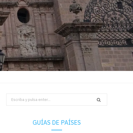
Search
for:
GUÍAS DE PAÍSES