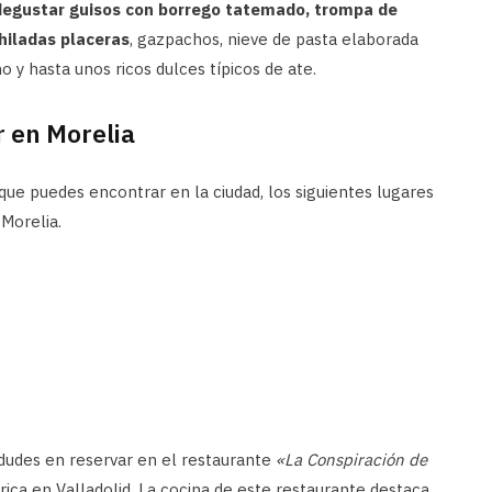
egustar guisos con borrego tatemado, trompa de
chiladas placeras
, gazpachos, nieve de pasta elaborada
o y hasta unos ricos dulces típicos de ate.
 en Morelia
que puedes encontrar en la ciudad, los siguientes lugares
Morelia.
dudes en reservar en el restaurante
«La Conspiración de
rica en Valladolid. La cocina de este restaurante destaca