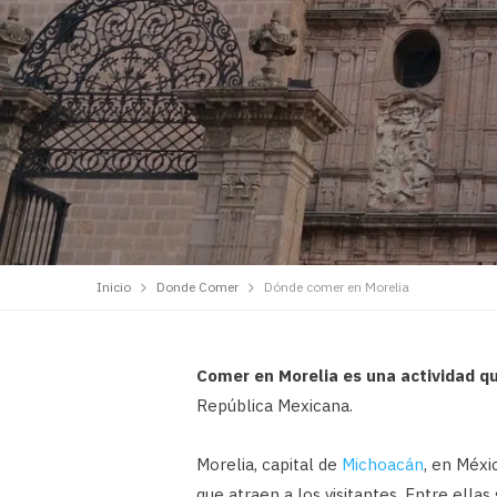
Inicio
Donde Comer
Dónde comer en Morelia
Comer en Morelia es una actividad q
República Mexicana.
Morelia, capital de
Michoacán
, en Méxi
que atraen a los visitantes. Entre ell