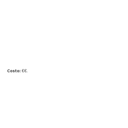
Costo:
€€.