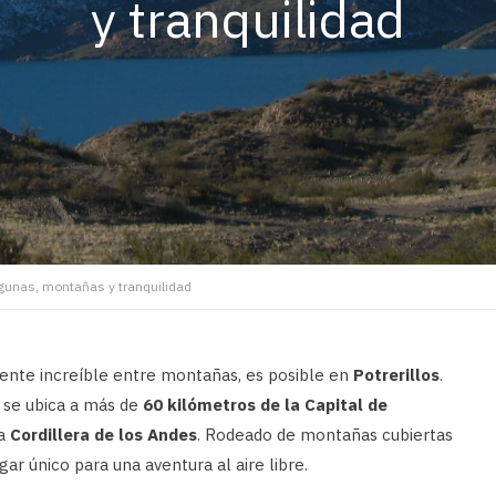
y tranquilidad
agunas, montañas y tranquilidad
biente increíble entre montañas, es posible en
Potrerillos
.
 se ubica a más de
60 kilómetros de la
Capital de
la
Cordillera de los Andes
. Rodeado de montañas cubiertas
gar único para una aventura al aire libre.