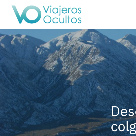
Des
col