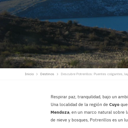
Inicio
Destinos
Descubre Potrerillos: Puentes colgantes, l
Respirar paz, tranquilidad, bajo un am
Una localidad de la región de
Cuyo
que
Mendoza
, en un marco natural sobre 
de nieve y bosques, Potrerillos es un lu